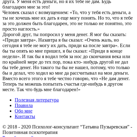
друга. У меня есть деньги, но я их тебе не дам. Будь
благодарен мне за это!
Человек сказал с возмущением: «То, что у тебя есть деньги, а
ты не хочешь мне их дать я еще могу понять. Но то, что я тебе
за это должен быть благодарен, это не только не понятно, это
просто наглость.»
Дорогой друг, ты попросил у меня денег. Я мог бы сказать:
«Приди завтра». Назавтра я бы сказал: «Очень жаль, но
сегодня я тебе не могу их дать, приди ка после завтра». Если
бы ты опять ко мне пришел, я бы сказал: «Приди в конце
недели». И так бы я водил тебя за нос до скончания века или
по крайней мере до тех пор, пока кто- нибудь другой не дал
бы тебе денег. Но такого ты бы не нашел, потому, что только
бы и делал, что ходил ко мне да рассчитывал на мои деньги.
Вместо всего этого я тебе честно говорю, что «Не дам денег.
Теперь ты можешь попытать счастья где-нибудь в другом
месте. Так что будь мне благодарен!»
Полезная литература
Правила
Обо мне
Контакты
© 2018 - 2020 Психолог-консультант “Татьяна Пузыревская” -
Позитивная психотерапия